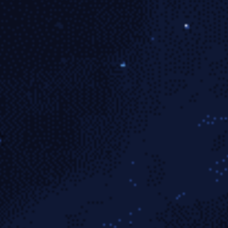
洛
杉
矶