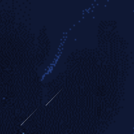
牛八官网全站App