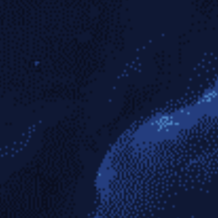
伦
北
敦
京
新
加
坡
巴
西