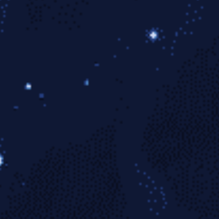
辅助工
体育App
支持 Windows、
聚合热门体育赛事，覆盖足
Android 系统
球、篮球、电竞等领域，提供
定直连平台主页，
数据查询、直播内容与资讯提
问限制，保障数据
醒，助您快速掌握赛场动向。
加载更顺畅
平台信号热力地图概览
网的数据分布模型，模拟全球用户访问密度，直观展现不同区域