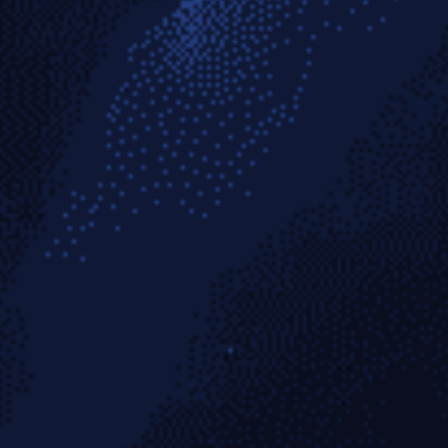
牛八官网网络化安全体系
(中国)官方网站平台架构，实现用户与数据全链路防护，构建
身份验证
网络防
登录、行为识
WAF规则、
、设备绑定
别、服务稳