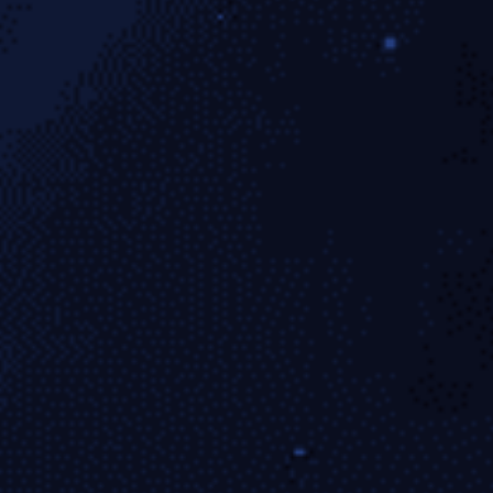
安全核心
数据加密
行为审
密、权限分级、
关键操作日志
存储隔离
踪、风险溯
新手上路 · 常见问题流程解答
到观看赛事，常见使用疑问一次解答，助你快速上手 牛八官网 体育直