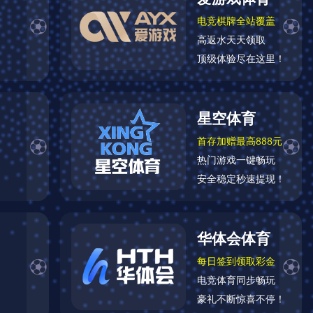
质的数字化观赛体验。我们整合
高清
务。
亚、中东、欧洲等区域建立了本地化技
持续增长，深受广大体育爱好者喜