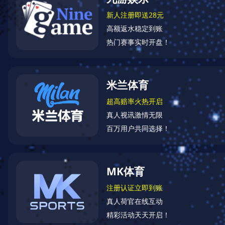
牛八官网
是一家面向全球市场的综
赛事直播、数据分析、多终端同步
平台通过多项国际安全认证，系统架
术与客服团队，确保每位用户都能
截至目前，牛八官网 已拥有超
100