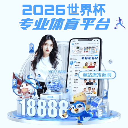
注册入口
极速响应